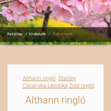
Kezdőlap
/
Kínálatunk
/
Szilva fajták
Althann ringló
Stanley
Cacanska Lepotika
Zöld ringló
Althann ringló