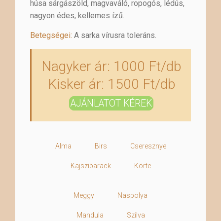
húsa sárgászöld, magvaváló, ropogós, lédús,
nagyon édes, kellemes ízű.
Betegségei:
A sarka vírusra toleráns.
Nagyker ár: 1000 Ft/db
Kisker ár: 1500 Ft/db
AJÁNLATOT KÉREK
Alma
Birs
Cseresznye
Kajszibarack
Körte
Meggy
Naspolya
Mandula
Szilva