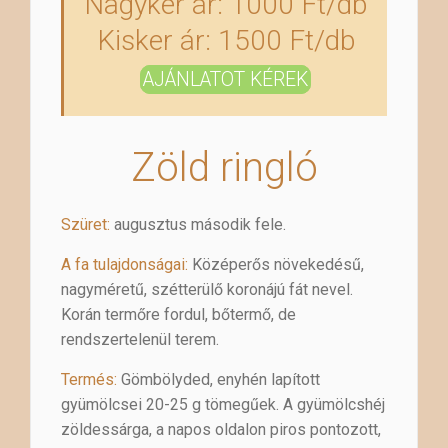
Nagyker ár: 1000 Ft/db
Kisker ár: 1500 Ft/db
AJÁNLATOT KÉREK
Zöld ringló
Szüret:
augusztus második fele.
A fa tulajdonságai:
Középerős növekedésű,
nagyméretű, szétterülő koronájú fát nevel.
Korán termőre fordul, bőtermő, de
rendszertelenül terem.
Termés:
Gömbölyded, enyhén lapított
gyümölcsei 20-25 g tömegűek. A gyümölcshéj
zöldessárga, a napos oldalon piros pontozott,