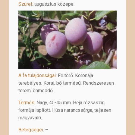
Szüret:
augusztus közepe.
A fa tulajdonságai:
Feltörő. Koronája
terebélyes. Korai, bő termésű. Rendszeresen
terem, önmeddő.
Termés:
Nagy, 40-45 mm. Héja rózsaszín,
formája lapított. Húsa narancssárga, teljesen
magvaváló.
Betegségei:
–